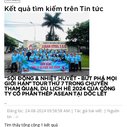
Kết quả tìm kiếm trên Tin tức
“SÔI ĐỘNG & NHIỆT HUYẾT - BỨT PHÁ MỌI
GIỚI HẠN” TOUR THỨ 7 TRONG CHUYẾN
THAM QUAN, DU LỊCH HÈ 2024 CỦA CÔNG
TY CỔ PHẦN THÉP ASEAN TẠI DỐC LẾT
...
Đăng lúc: 24-08-2024 09:58:58 AM | Tác giả bài viết: | Nguồn
tin : -/-
Tìm thấy tổng cộng 1 kết quả