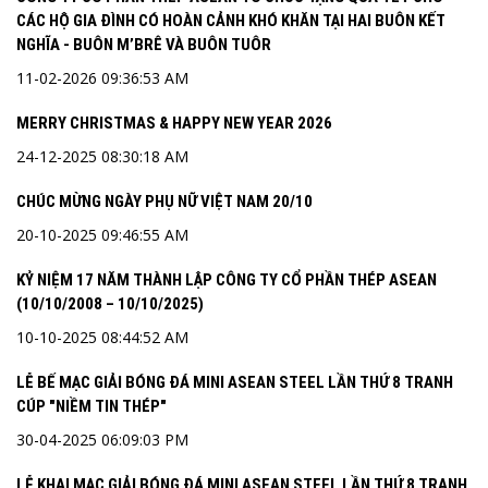
CÁC HỘ GIA ĐÌNH CÓ HOÀN CẢNH KHÓ KHĂN TẠI HAI BUÔN KẾT
NGHĨA - BUÔN M’BRÊ VÀ BUÔN TUÔR
11-02-2026 09:36:53 AM
MERRY CHRISTMAS & HAPPY NEW YEAR 2026
24-12-2025 08:30:18 AM
CHÚC MỪNG NGÀY PHỤ NỮ VIỆT NAM 20/10
20-10-2025 09:46:55 AM
KỶ NIỆM 17 NĂM THÀNH LẬP CÔNG TY CỔ PHẦN THÉP ASEAN
(10/10/2008 – 10/10/2025)
10-10-2025 08:44:52 AM
LỄ BẾ MẠC GIẢI BÓNG ĐÁ MINI ASEAN STEEL LẦN THỨ 8 TRANH
CÚP "NIỀM TIN THÉP"
30-04-2025 06:09:03 PM
LỄ KHAI MẠC GIẢI BÓNG ĐÁ MINI ASEAN STEEL LẦN THỨ 8 TRANH