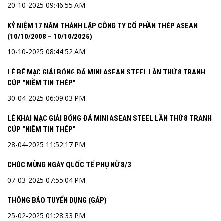
20-10-2025 09:46:55 AM
KỶ NIỆM 17 NĂM THÀNH LẬP CÔNG TY CỔ PHẦN THÉP ASEAN
(10/10/2008 – 10/10/2025)
10-10-2025 08:44:52 AM
LỄ BẾ MẠC GIẢI BÓNG ĐÁ MINI ASEAN STEEL LẦN THỨ 8 TRANH
CÚP "NIỀM TIN THÉP"
30-04-2025 06:09:03 PM
LỄ KHAI MẠC GIẢI BÓNG ĐÁ MINI ASEAN STEEL LẦN THỨ 8 TRANH
CÚP "NIỀM TIN THÉP"
28-04-2025 11:52:17 PM
CHÚC MỪNG NGÀY QUỐC TẾ PHỤ NỮ 8/3
07-03-2025 07:55:04 PM
THÔNG BÁO TUYỂN DỤNG (GẤP)
25-02-2025 01:28:33 PM