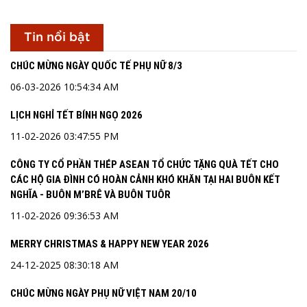
Tin nổi bật
CHÚC MỪNG NGÀY QUỐC TẾ PHỤ NỮ 8/3
06-03-2026 10:54:34 AM
LỊCH NGHỈ TẾT BÍNH NGỌ 2026
11-02-2026 03:47:55 PM
CÔNG TY CỔ PHẦN THÉP ASEAN TỔ CHỨC TẶNG QUÀ TẾT CHO
CÁC HỘ GIA ĐÌNH CÓ HOÀN CẢNH KHÓ KHĂN TẠI HAI BUÔN KẾT
NGHĨA - BUÔN M’BRÊ VÀ BUÔN TUÔR
11-02-2026 09:36:53 AM
MERRY CHRISTMAS & HAPPY NEW YEAR 2026
24-12-2025 08:30:18 AM
CHÚC MỪNG NGÀY PHỤ NỮ VIỆT NAM 20/10