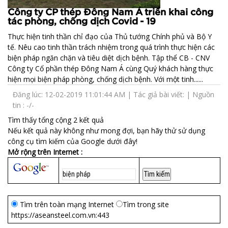
Công ty CP thép Đông Nam Á triển khai công
tác phòng, chống dịch Covid - 19
Thực hiện tinh thần chỉ đạo của Thủ tướng Chính phủ và Bộ Y
tế. Nêu cao tinh thần trách nhiệm trong quá trình thực hiện các
biện
pháp
ngăn chặn và tiêu diệt dịch bệnh. Tập thể CB - CNV
Công ty Cổ phần thép Đông Nam Á cùng Quý khách hàng thực
hiện mọi
biện
pháp
phòng, chống dịch bệnh. Với một tinh......
Đăng lúc: 12-02-2019 11:01:44 AM | Tác giả bài viết: | Nguồn
tin : -/-
Tìm thấy tổng cộng 2 kết quả
Nếu kết quả này không như mong đợi, bạn hãy thử sử dụng
công cụ tìm kiếm của Google dưới đây!
Mở rộng trên Internet :
Tìm trên toàn mạng Internet
Tìm trong site
https://aseansteel.com.vn:443