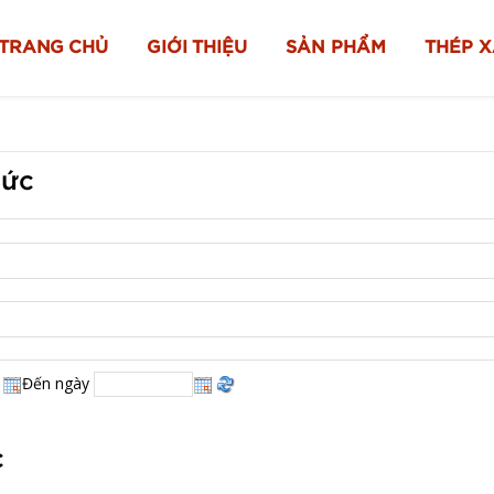
TRANG CHỦ
GIỚI THIỆU
SẢN PHẨM
THÉP 
tức
Đến ngày
c