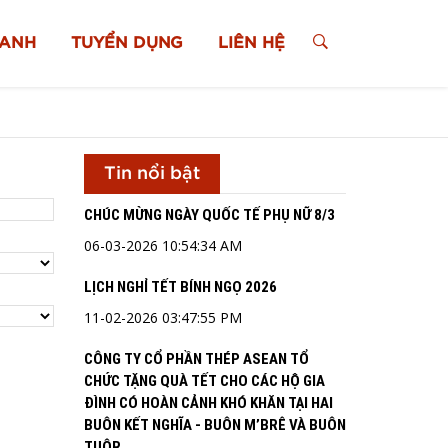
XANH
TUYỂN DỤNG
LIÊN HỆ
Tin nổi bật
CHÚC MỪNG NGÀY QUỐC TẾ PHỤ NỮ 8/3
06-03-2026 10:54:34 AM
LỊCH NGHỈ TẾT BÍNH NGỌ 2026
11-02-2026 03:47:55 PM
CÔNG TY CỔ PHẦN THÉP ASEAN TỔ
CHỨC TẶNG QUÀ TẾT CHO CÁC HỘ GIA
ĐÌNH CÓ HOÀN CẢNH KHÓ KHĂN TẠI HAI
BUÔN KẾT NGHĨA - BUÔN M’BRÊ VÀ BUÔN
TUÔR