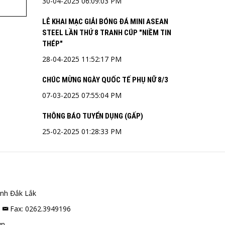
30-04-2025 06:09:03 PM
LỄ KHAI MẠC GIẢI BÓNG ĐÁ MINI ASEAN
STEEL LẦN THỨ 8 TRANH CÚP "NIỀM TIN
THÉP"
28-04-2025 11:52:17 PM
CHÚC MỪNG NGÀY QUỐC TẾ PHỤ NỮ 8/3
07-03-2025 07:55:04 PM
THÔNG BÁO TUYỂN DỤNG (GẤP)
25-02-2025 01:28:33 PM
nh Đắk Lắk
8
Fax: 0262.3949196
vn