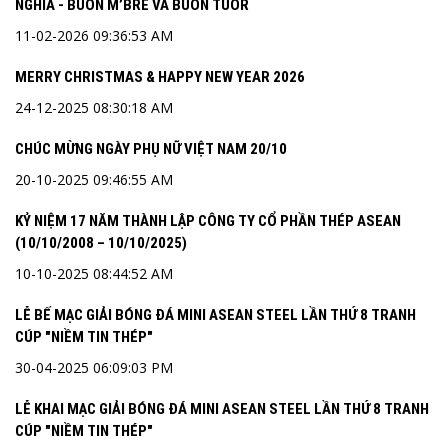
NGHĨA - BUÔN M’BRÊ VÀ BUÔN TUÔR
11-02-2026 09:36:53 AM
MERRY CHRISTMAS & HAPPY NEW YEAR 2026
24-12-2025 08:30:18 AM
CHÚC MỪNG NGÀY PHỤ NỮ VIỆT NAM 20/10
20-10-2025 09:46:55 AM
KỶ NIỆM 17 NĂM THÀNH LẬP CÔNG TY CỔ PHẦN THÉP ASEAN
(10/10/2008 – 10/10/2025)
10-10-2025 08:44:52 AM
LỄ BẾ MẠC GIẢI BÓNG ĐÁ MINI ASEAN STEEL LẦN THỨ 8 TRANH
CÚP "NIỀM TIN THÉP"
30-04-2025 06:09:03 PM
LỄ KHAI MẠC GIẢI BÓNG ĐÁ MINI ASEAN STEEL LẦN THỨ 8 TRANH
CÚP "NIỀM TIN THÉP"