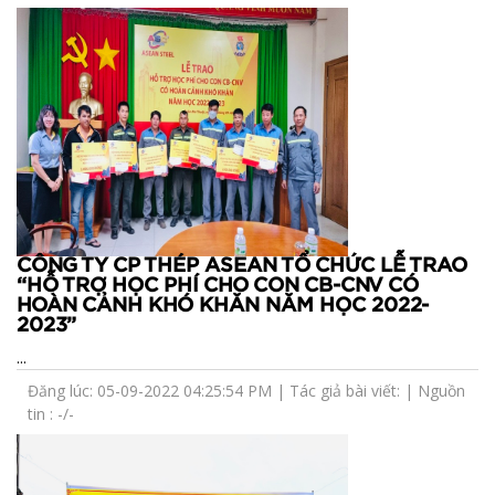
CÔNG TY CP THÉP ASEAN TỔ CHỨC LỄ TRAO
“HỖ TRỢ HỌC PHÍ CHO CON CB-CNV CÓ
HOÀN CẢNH KHÓ KHĂN NĂM HỌC 2022-
2023”
...
Đăng lúc: 05-09-2022 04:25:54 PM | Tác giả bài viết: | Nguồn
tin : -/-