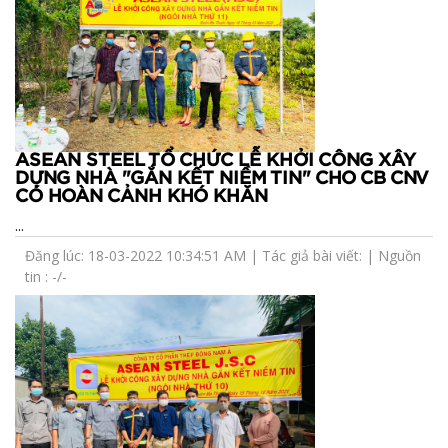
ASEAN STEEL TỔ CHỨC LỄ KHỞI CÔNG XÂY
DỰNG NHÀ "GẮN KẾT NIỀM TIN" CHO CB CNV
CÓ HOÀN CẢNH KHÓ KHĂN
...
Đăng lúc: 18-03-2022 10:34:51 AM | Tác giả bài viết: | Nguồn
tin : -/-