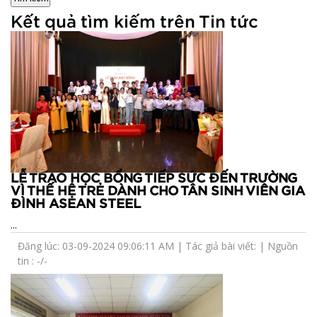
Kết quả tìm kiếm trên Tin tức
LỄ TRAO HỌC BỔNG TIẾP SỨC ĐẾN TRƯỜNG
VÌ THẾ HỆ TRẺ DÀNH CHO TÂN SINH VIÊN GIA
ĐÌNH ASEAN STEEL
...
Đăng lúc: 03-09-2024 09:06:11 AM | Tác giả bài viết: | Nguồn
tin : -/-