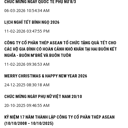
CHÚC MỪNG NGÀY QUỐC TẾ PHỤ NỮ 8/3
06-03-2026 10:54:34 AM
LỊCH NGHỈ TẾT BÍNH NGỌ 2026
11-02-2026 03:47:55 PM
CÔNG TY CỔ PHẦN THÉP ASEAN TỔ CHỨC TẶNG QUÀ TẾT CHO
CÁC HỘ GIA ĐÌNH CÓ HOÀN CẢNH KHÓ KHĂN TẠI HAI BUÔN KẾT
NGHĨA - BUÔN M’BRÊ VÀ BUÔN TUÔR
11-02-2026 09:36:53 AM
MERRY CHRISTMAS & HAPPY NEW YEAR 2026
24-12-2025 08:30:18 AM
CHÚC MỪNG NGÀY PHỤ NỮ VIỆT NAM 20/10
20-10-2025 09:46:55 AM
KỶ NIỆM 17 NĂM THÀNH LẬP CÔNG TY CỔ PHẦN THÉP ASEAN
(10/10/2008 – 10/10/2025)