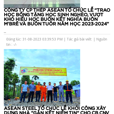
CÔNG TY CP THÉP ASEAN TỔ CHỨC LỄ “TRAO
HỌC BỔNG TẶNG HỌC SINH NGHÈO, VƯỢT
KHÓ HIẾU HỌC BUÔN KẾT NGHĨA BUÔN
M’BRÊ VÀ BUÔN TUÔR NĂM HỌC 2023-2024”
...
Đăng lúc: 31-08-2023 03:39:53 PM | Tác giả bài viết: | Nguồn
tin : -/-
ASEAN STEEL TỔ CHỨC LỄ KHỞI CÔNG XÂY
DỰNG NHÀ "GẮN KẾT NIỀM TIN" CHO CB CNV