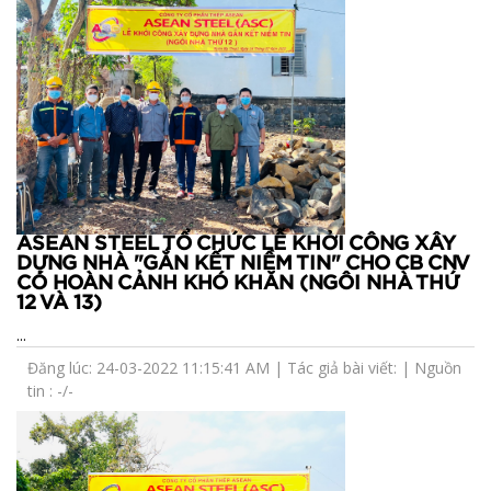
ASEAN STEEL TỔ CHỨC LỄ KHỞI CÔNG XÂY
DỰNG NHÀ "GẮN KẾT NIỀM TIN" CHO CB CNV
CÓ HOÀN CẢNH KHÓ KHĂN (NGÔI NHÀ THỨ
12 VÀ 13)
...
Đăng lúc: 24-03-2022 11:15:41 AM | Tác giả bài viết: | Nguồn
tin : -/-