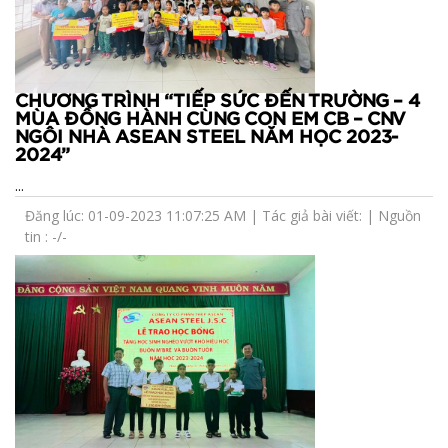
CHƯƠNG TRÌNH “TIẾP SỨC ĐẾN TRƯỜNG – 4
MÙA ĐỒNG HÀNH CÙNG CON EM CB – CNV
NGÔI NHÀ ASEAN STEEL NĂM HỌC 2023-
2024”
...
Đăng lúc: 01-09-2023 11:07:25 AM | Tác giả bài viết: | Nguồn
tin : -/-