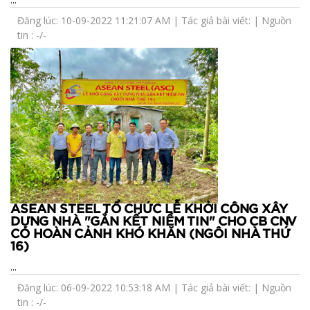
Đăng lúc: 10-09-2022 11:21:07 AM | Tác giả bài viết: | Nguồn
tin : -/-
ASEAN STEEL TỔ CHỨC LỄ KHỞI CÔNG XÂY
DỰNG NHÀ "GẮN KẾT NIỀM TIN" CHO CB CNV
CÓ HOÀN CẢNH KHÓ KHĂN (NGÔI NHÀ THỨ
16)
...
Đăng lúc: 06-09-2022 10:53:18 AM | Tác giả bài viết: | Nguồn
tin : -/-