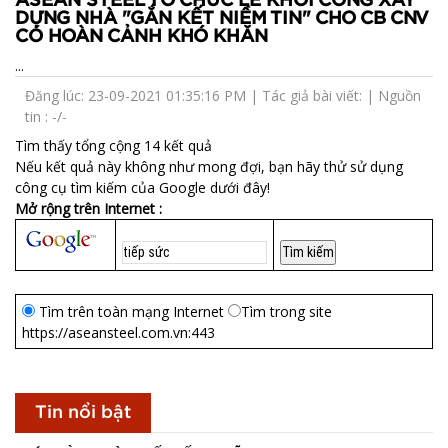
ASEAN STEEL TỔ CHỨC LỄ KHỞI CÔNG XÂY
DỰNG NHÀ "GẮN KẾT NIỀM TIN" CHO CB CNV
CÓ HOÀN CẢNH KHÓ KHĂN
...
Đăng lúc: 23-09-2021 01:35:16 PM | Tác giả bài viết: | Nguồn
tin : -/-
Tìm thấy tổng cộng 14 kết quả
Nếu kết quả này không như mong đợi, bạn hãy thử sử dụng
công cụ tìm kiếm của Google dưới đây!
Mở rộng trên Internet :
Tìm trên toàn mạng Internet
Tìm trong site
https://aseansteel.com.vn:443
Tin nổi bật