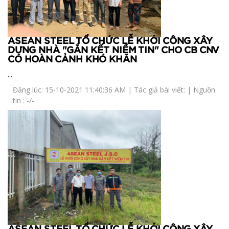
ASEAN STEEL TỔ CHỨC LỄ KHỞI CÔNG XÂY
DỰNG NHÀ "GẮN KẾT NIỀM TIN" CHO CB CNV
CÓ HOÀN CẢNH KHÓ KHĂN
...
Đăng lúc: 15-10-2021 11:40:36 AM | Tác giả bài viết: | Nguồn
tin : -/-