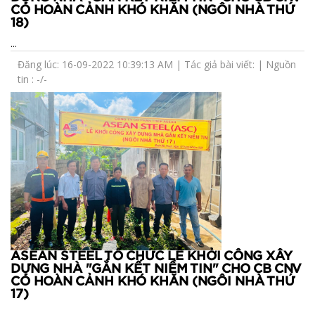
CÓ HOÀN CẢNH KHÓ KHĂN (NGÔI NHÀ THỨ
18)
...
Đăng lúc: 16-09-2022 10:39:13 AM | Tác giả bài viết: | Nguồn
tin : -/-
ASEAN STEEL TỔ CHỨC LỄ KHỞI CÔNG XÂY
DỰNG NHÀ "GẮN KẾT NIỀM TIN" CHO CB CNV
CÓ HOÀN CẢNH KHÓ KHĂN (NGÔI NHÀ THỨ
17)
...