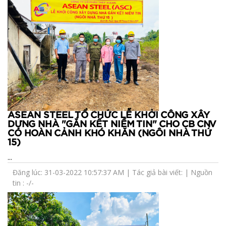
ASEAN STEEL TỔ CHỨC LỄ KHỞI CÔNG XÂY
DỰNG NHÀ "GẮN KẾT NIỀM TIN" CHO CB CNV
CÓ HOÀN CẢNH KHÓ KHĂN (NGÔI NHÀ THỨ
15)
...
Đăng lúc: 31-03-2022 10:57:37 AM | Tác giả bài viết: | Nguồn
tin : -/-