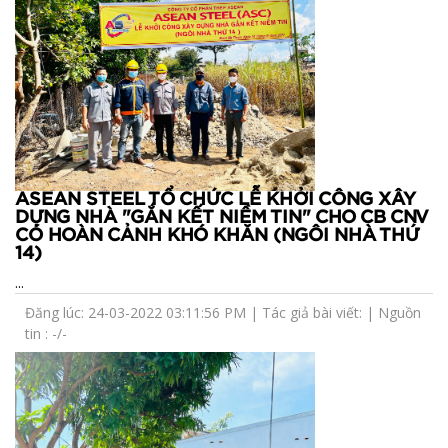
ASEAN STEEL TỔ CHỨC LỄ KHỞI CÔNG XÂY
DỰNG NHÀ "GẮN KẾT NIỀM TIN" CHO CB CNV
CÓ HOÀN CẢNH KHÓ KHĂN (NGÔI NHÀ THỨ
14)
...
Đăng lúc: 24-03-2022 03:11:56 PM | Tác giả bài viết: | Nguồn
tin : -/-