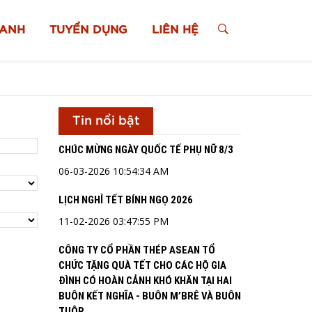
XANH
TUYỂN DỤNG
LIÊN HỆ
Tin nổi bật
CHÚC MỪNG NGÀY QUỐC TẾ PHỤ NỮ 8/3
06-03-2026 10:54:34 AM
LỊCH NGHỈ TẾT BÍNH NGỌ 2026
11-02-2026 03:47:55 PM
CÔNG TY CỔ PHẦN THÉP ASEAN TỔ
CHỨC TẶNG QUÀ TẾT CHO CÁC HỘ GIA
ĐÌNH CÓ HOÀN CẢNH KHÓ KHĂN TẠI HAI
BUÔN KẾT NGHĨA - BUÔN M’BRÊ VÀ BUÔN
TUÔR