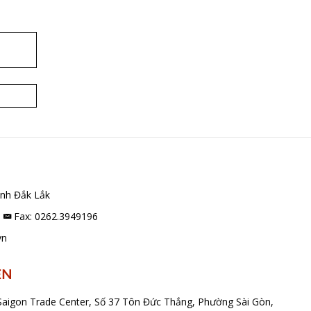
nh Đắk Lắk
8
Fax: 0262.3949196
vn
ỆN
aigon Trade Center, Số 37 Tôn Đức Thắng, Phường Sài Gòn,