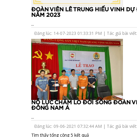
ĐOÀN VIÊN LÊ TRUNG HIẾU VINH DỰ
NĂM 2023
...
Đăng lúc: 14-07-2023 01:33:31 PM | Tác giả bài viết: 
NỖ LỰC CHĂM LO ĐỜI SỐNG ĐOÀN VI
ĐÔNG NAM Á
...
Đăng lúc: 09-06-2021 07:32:44 AM | Tác giả bài viết: 
Tìm thấy tổng cộng 5 kết quả