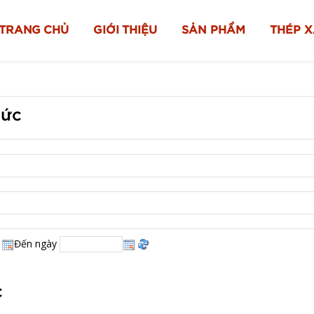
TRANG CHỦ
GIỚI THIỆU
SẢN PHẨM
THÉP 
tức
Đến ngày
c