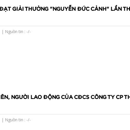
 ĐẠT GIẢI THƯỞNG "NGUYỄN ĐỨC CẢNH" LẦN TH
| Nguồn tin : -/-
ÊN, NGƯỜI LAO ĐỘNG CỦA CĐCS CÔNG TY CP T
| Nguồn tin : -/-