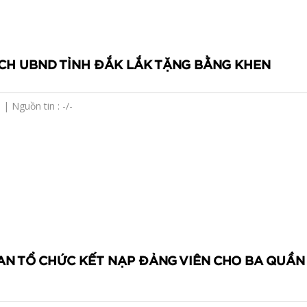
ỊCH UBND TỈNH ĐẮK LẮK TẶNG BẰNG KHEN
| Nguồn tin : -/-
AN TỔ CHỨC KẾT NẠP ĐẢNG VIÊN CHO BA QUẦN