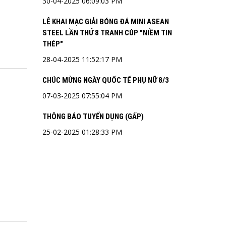
30-04-2025 06:09:03 PM
LỄ KHAI MẠC GIẢI BÓNG ĐÁ MINI ASEAN
STEEL LẦN THỨ 8 TRANH CÚP "NIỀM TIN
THÉP"
28-04-2025 11:52:17 PM
CHÚC MỪNG NGÀY QUỐC TẾ PHỤ NỮ 8/3
07-03-2025 07:55:04 PM
THÔNG BÁO TUYỂN DỤNG (GẤP)
25-02-2025 01:28:33 PM