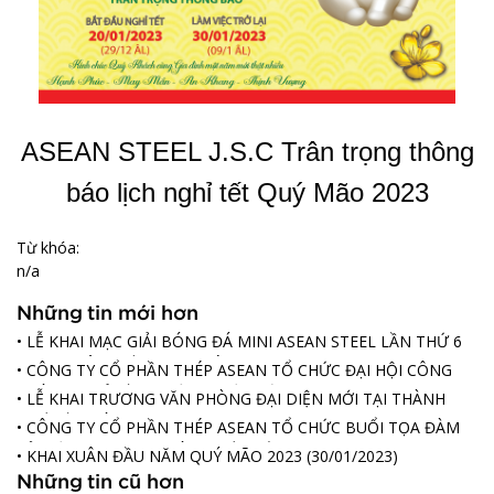
ASEAN STEEL J.S.C Trân trọng thông
báo lịch nghỉ tết Quý Mão 2023
Từ khóa:
n/a
Những tin mới hơn
• LỄ KHAI MẠC GIẢI BÓNG ĐÁ MINI ASEAN STEEL LẦN THỨ 6
TRANH CÚP "NIỀM TIN THÉP"
(29/04/2023)
• CÔNG TY CỔ PHẦN THÉP ASEAN TỔ CHỨC ĐẠI HỘI CÔNG
ĐOÀN CƠ SỞ LẦN THỨ 3 NHIỆM KỲ 2023-2028
(22/04/2023)
• LỄ KHAI TRƯƠNG VĂN PHÒNG ĐẠI DIỆN MỚI TẠI THÀNH
PHỐ HỒ CHÍ MINH
(12/03/2023)
• CÔNG TY CỔ PHẦN THÉP ASEAN TỔ CHỨC BUỔI TỌA ĐÀM
KỶ NIỆM 113 NĂM NGÀY QUỐC TẾ PHỤ NỮ (08/03/1910 –
• KHAI XUÂN ĐẦU NĂM QUÝ MÃO 2023
(30/01/2023)
08/03/2023)
(08/03/2023)
Những tin cũ hơn