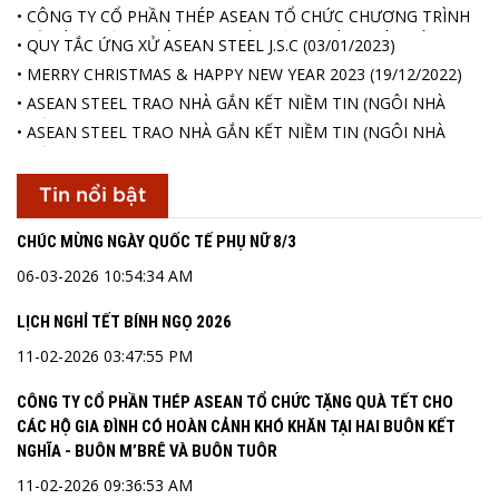
• CÔNG TY CỔ PHẦN THÉP ASEAN TỔ CHỨC CHƯƠNG TRÌNH
“TẾT VÌ NGƯỜI NGHÈO” CHO CÁC HỘ GIA ĐÌNH CÓ HOÀN
• QUY TẮC ỨNG XỬ ASEAN STEEL J.S.C
(03/01/2023)
CẢNH KHÓ KHĂN XÃ HÒA PHÚ, HAI BUÔN KẾT NGHĨA LÀ
• MERRY CHRISTMAS & HAPPY NEW YEAR 2023
(19/12/2022)
BUÔN M’BRÊ VÀ BUÔN TUÔR
(11/01/2023)
• ASEAN STEEL TRAO NHÀ GẮN KẾT NIỀM TIN (NGÔI NHÀ
THỨ 18)
(17/12/2022)
• ASEAN STEEL TRAO NHÀ GẮN KẾT NIỀM TIN (NGÔI NHÀ
THỨ 17)
(25/11/2022)
Tin nổi bật
CHÚC MỪNG NGÀY QUỐC TẾ PHỤ NỮ 8/3
06-03-2026 10:54:34 AM
LỊCH NGHỈ TẾT BÍNH NGỌ 2026
11-02-2026 03:47:55 PM
CÔNG TY CỔ PHẦN THÉP ASEAN TỔ CHỨC TẶNG QUÀ TẾT CHO
CÁC HỘ GIA ĐÌNH CÓ HOÀN CẢNH KHÓ KHĂN TẠI HAI BUÔN KẾT
NGHĨA - BUÔN M’BRÊ VÀ BUÔN TUÔR
11-02-2026 09:36:53 AM