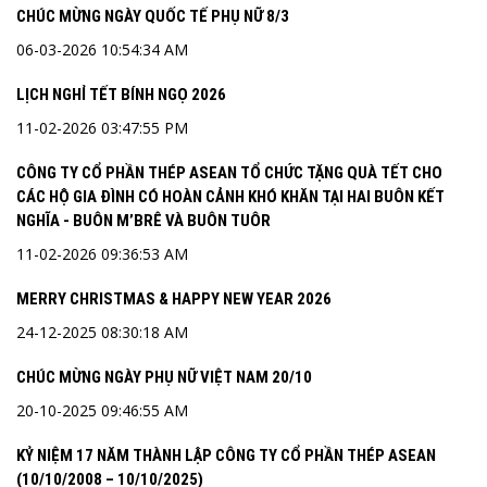
CHÚC MỪNG NGÀY QUỐC TẾ PHỤ NỮ 8/3
06-03-2026 10:54:34 AM
LỊCH NGHỈ TẾT BÍNH NGỌ 2026
11-02-2026 03:47:55 PM
CÔNG TY CỔ PHẦN THÉP ASEAN TỔ CHỨC TẶNG QUÀ TẾT CHO
CÁC HỘ GIA ĐÌNH CÓ HOÀN CẢNH KHÓ KHĂN TẠI HAI BUÔN KẾT
NGHĨA - BUÔN M’BRÊ VÀ BUÔN TUÔR
11-02-2026 09:36:53 AM
MERRY CHRISTMAS & HAPPY NEW YEAR 2026
24-12-2025 08:30:18 AM
CHÚC MỪNG NGÀY PHỤ NỮ VIỆT NAM 20/10
20-10-2025 09:46:55 AM
KỶ NIỆM 17 NĂM THÀNH LẬP CÔNG TY CỔ PHẦN THÉP ASEAN
(10/10/2008 – 10/10/2025)