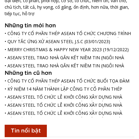
đại diện
,
cổ phần
,
phối hợp
,
cơ sở
,
tổ chức
,
niềm tin
,
văn thơ
,
chủ tịch
,
tất cả
,
hy vọng
,
cố gắng
,
ổn định
,
hơn nữa
,
thời gian
,
tiếp tục
,
hỗ trợ
Những tin mới hơn
• CÔNG TY CỔ PHẦN THÉP ASEAN TỔ CHỨC CHƯƠNG TRÌNH
“TẾT VÌ NGƯỜI NGHÈO” CHO CÁC HỘ GIA ĐÌNH CÓ HOÀN
• QUY TẮC ỨNG XỬ ASEAN STEEL J.S.C
(03/01/2023)
CẢNH KHÓ KHĂN XÃ HÒA PHÚ, HAI BUÔN KẾT NGHĨA LÀ
• MERRY CHRISTMAS & HAPPY NEW YEAR 2023
(19/12/2022)
BUÔN M’BRÊ VÀ BUÔN TUÔR
(11/01/2023)
• ASEAN STEEL TRAO NHÀ GẮN KẾT NIỀM TIN (NGÔI NHÀ
THỨ 18)
(17/12/2022)
• ASEAN STEEL TRAO NHÀ GẮN KẾT NIỀM TIN (NGÔI NHÀ
THỨ 17)
(25/11/2022)
Những tin cũ hơn
• CÔNG TY CỔ PHẦN THÉP ASEAN TỔ CHỨC BUỔI TỌA ĐÀM
KỶ NIỆM 92 NĂM NGÀY THÀNH LẬP HỘI LIÊN HIỆP PHỤ NỮ
• KỶ NIỆM 14 NĂM THÀNH LẬP CÔNG TY CỔ PHẦN THÉP
VIỆT NAM (20/10/1930 - 20/10/2022)
(20/10/2022)
ASEAN (10/10/2008 - 10/10/2022)
(10/10/2022)
• ASEAN STEEL TỔ CHỨC LỄ KHỞI CÔNG XÂY DỰNG NHÀ
"GẮN KẾT NIỀM TIN" CHO CB CNV CÓ HOÀN CẢNH KHÓ
• ASEAN STEEL TỔ CHỨC LỄ KHỞI CÔNG XÂY DỰNG NHÀ
KHĂN (NGÔI NHÀ THỨ 18)
(16/09/2022)
"GẮN KẾT NIỀM TIN" CHO CB CNV CÓ HOÀN CẢNH KHÓ
• ASEAN STEEL TỔ CHỨC LỄ KHỞI CÔNG XÂY DỰNG NHÀ
KHĂN (NGÔI NHÀ THỨ 17)
(10/09/2022)
"GẮN KẾT NIỀM TIN" CHO CB CNV CÓ HOÀN CẢNH KHÓ
KHĂN (NGÔI NHÀ THỨ 16)
(06/09/2022)
Tin nổi bật