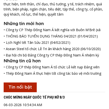
thực hiện
,
tinh thần
,
chỉ đạo
,
thủ tướng
,
y tế
,
trách nhiệm
,
quá
trình
,
biện pháp
,
ngăn chặn
,
tiêu diệt
,
tập thể
,
công ty
,
cổ phần
,
quý khách
,
nỗ lực
,
thể hiện
,
quyết tâm
Những tin mới hơn
• Công ty CP Thép Đông Nam Á kết nghĩa với Buôn M'Brê (xã
Hòa Phú)
(01/05/2021)
• THÔNG BÁO TUYỂN DỤNG THÁNG 04/2021
(01/04/2021)
• Lịch Nghỉ tết Tân Sửu 2021
(04/02/2021)
• Asean Steel tổ chức Lễ Tri ân khách hàng 2020
(06/10/2020)
• Đại hội chi bộ Đảng Công ty CP thép Đông Nam Á nhiệm kỳ
2020 - 2025
(25/04/2019)
Những tin cũ hơn
• Công ty CP thép Đông Nam Á tổ chức Lễ kết nạp Đảng viên
(12/02/2019)
• Thép Đông Nam Á thực hiện tốt công tác bảo vệ môi trường
(01/01/2019)
Tin nổi bật
CHÚC MỪNG NGÀY QUỐC TẾ PHỤ NỮ 8/3
06-03-2026 10:54:34 AM