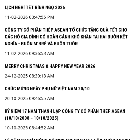
LỊCH NGHỈ TẾT BÍNH NGỌ 2026
11-02-2026 03:47:55 PM
CÔNG TY CỔ PHẦN THÉP ASEAN TỔ CHỨC TẶNG QUÀ TẾT CHO
CÁC HỘ GIA ĐÌNH CÓ HOÀN CẢNH KHÓ KHĂN TẠI HAI BUÔN KẾT
NGHĨA - BUÔN M’BRÊ VÀ BUÔN TUÔR
11-02-2026 09:36:53 AM
MERRY CHRISTMAS & HAPPY NEW YEAR 2026
24-12-2025 08:30:18 AM
CHÚC MỪNG NGÀY PHỤ NỮ VIỆT NAM 20/10
20-10-2025 09:46:55 AM
KỶ NIỆM 17 NĂM THÀNH LẬP CÔNG TY CỔ PHẦN THÉP ASEAN
(10/10/2008 – 10/10/2025)
10-10-2025 08:44:52 AM