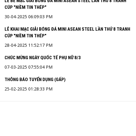
LỄ BẾ MẠC GIẢI BÓNG ĐÁ MINI ASEAN STEEL LẦN THỨ 8 TRANH
CÚP "NIỀM TIN THÉP"
30-04-2025 06:09:03 PM
LỄ KHAI MẠC GIẢI BÓNG ĐÁ MINI ASEAN STEEL LẦN THỨ 8 TRANH
CÚP "NIỀM TIN THÉP"
28-04-2025 11:52:17 PM
CHÚC MỪNG NGÀY QUỐC TẾ PHỤ NỮ 8/3
07-03-2025 07:55:04 PM
THÔNG BÁO TUYỂN DỤNG (GẤP)
25-02-2025 01:28:33 PM