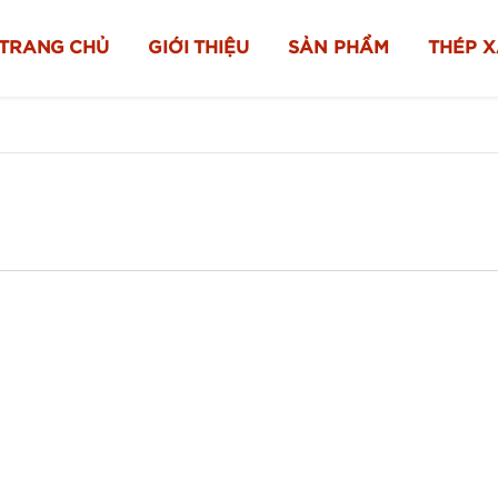
TRANG CHỦ
GIỚI THIỆU
SẢN PHẨM
THÉP 