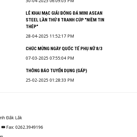
30-04-2025 06:09:03 PM
LỄ KHAI MẠC GIẢI BÓNG ĐÁ MINI ASEAN
STEEL LẦN THỨ 8 TRANH CÚP "NIỀM TIN
THÉP"
28-04-2025 11:52:17 PM
CHÚC MỪNG NGÀY QUỐC TẾ PHỤ NỮ 8/3
07-03-2025 07:55:04 PM
THÔNG BÁO TUYỂN DỤNG (GẤP)
25-02-2025 01:28:33 PM
nh Đắk Lắk
8
Fax: 0262.3949196
vn