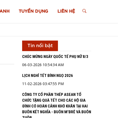
XANH
TUYỂN DỤNG
LIÊN HỆ
Tin nổi bật
CHÚC MỪNG NGÀY QUỐC TẾ PHỤ NỮ 8/3
06-03-2026 10:54:34 AM
LỊCH NGHỈ TẾT BÍNH NGỌ 2026
11-02-2026 03:47:55 PM
CÔNG TY CỔ PHẦN THÉP ASEAN TỔ
CHỨC TẶNG QUÀ TẾT CHO CÁC HỘ GIA
ĐÌNH CÓ HOÀN CẢNH KHÓ KHĂN TẠI HAI
BUÔN KẾT NGHĨA - BUÔN M’BRÊ VÀ BUÔN
TUÔR