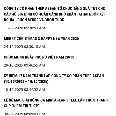
CÔNG TY CỔ PHẦN THÉP ASEAN TỔ CHỨC TẶNG QUÀ TẾT CHO
CÁC HỘ GIA ĐÌNH CÓ HOÀN CẢNH KHÓ KHĂN TẠI HAI BUÔN KẾT
NGHĨA - BUÔN M’BRÊ VÀ BUÔN TUÔR
11-02-2026 09:36:53 AM
MERRY CHRISTMAS & HAPPY NEW YEAR 2026
24-12-2025 08:30:18 AM
CHÚC MỪNG NGÀY PHỤ NỮ VIỆT NAM 20/10
20-10-2025 09:46:55 AM
KỶ NIỆM 17 NĂM THÀNH LẬP CÔNG TY CỔ PHẦN THÉP ASEAN
(10/10/2008 – 10/10/2025)
10-10-2025 08:44:52 AM
LỄ BẾ MẠC GIẢI BÓNG ĐÁ MINI ASEAN STEEL LẦN THỨ 8 TRANH
CÚP "NIỀM TIN THÉP"
30-04-2025 06:09:03 PM