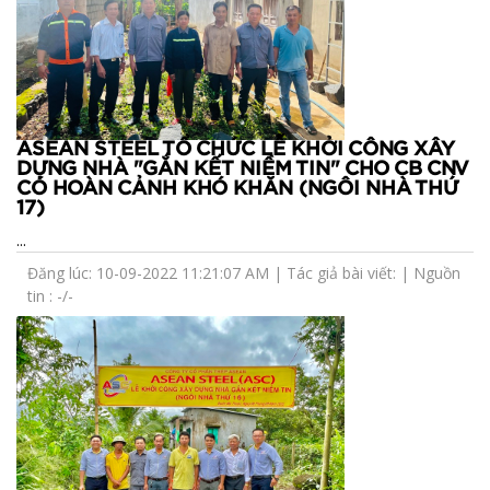
ASEAN STEEL TỔ CHỨC LỄ KHỞI CÔNG XÂY
DỰNG NHÀ "GẮN KẾT NIỀM TIN" CHO CB CNV
CÓ HOÀN CẢNH KHÓ KHĂN (NGÔI NHÀ THỨ
17)
...
Đăng lúc: 10-09-2022 11:21:07 AM | Tác giả bài viết: | Nguồn
tin : -/-