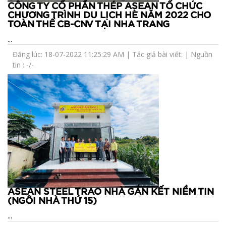
CÔNG TY CỔ PHẦN THÉP ASEAN TỔ CHỨC
CHƯƠNG TRÌNH DU LỊCH HÈ NĂM 2022 CHO
TOÀN THỂ CB-CNV TẠI NHA TRANG
...
Đăng lúc: 18-07-2022 11:25:29 AM | Tác giả bài viết: | Nguồn
tin : -/-
ASEAN STEEL TRAO NHÀ GẮN KẾT NIỀM TIN
(NGÔI NHÀ THỨ 15)
...