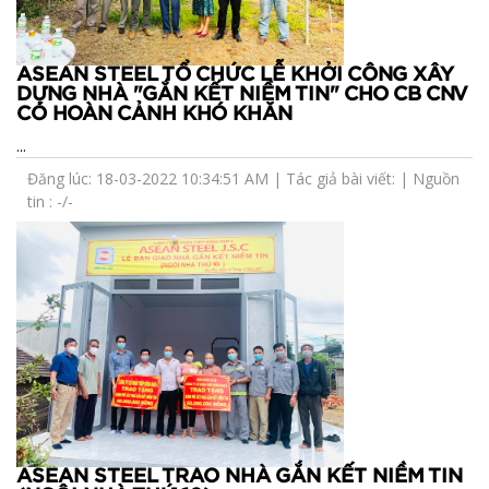
ASEAN STEEL TỔ CHỨC LỄ KHỞI CÔNG XÂY
DỰNG NHÀ "GẮN KẾT NIỀM TIN" CHO CB CNV
CÓ HOÀN CẢNH KHÓ KHĂN
...
Đăng lúc: 18-03-2022 10:34:51 AM | Tác giả bài viết: | Nguồn
tin : -/-
ASEAN STEEL TRAO NHÀ GẮN KẾT NIỀM TIN