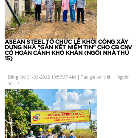
ASEAN STEEL TỔ CHỨC LỄ KHỞI CÔNG XÂY
DỰNG NHÀ "GẮN KẾT NIỀM TIN" CHO CB CNV
CÓ HOÀN CẢNH KHÓ KHĂN (NGÔI NHÀ THỨ
15)
...
Đăng lúc: 31-03-2022 10:57:37 AM | Tác giả bài viết: | Nguồn
tin : -/-