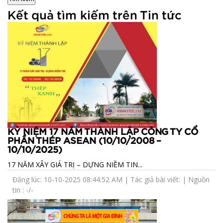
Kết quả tìm kiếm trên Tin tức
KỶ NIỆM 17 NĂM THÀNH LẬP CÔNG TY CỔ
PHẦN THÉP ASEAN (10/10/2008 –
10/10/2025)
17 NĂM XÂY GIÁ TRỊ – DỰNG NIỀM TIN...
Đăng lúc: 10-10-2025 08:44:52 AM | Tác giả bài viết: | Nguồn
tin : -/-