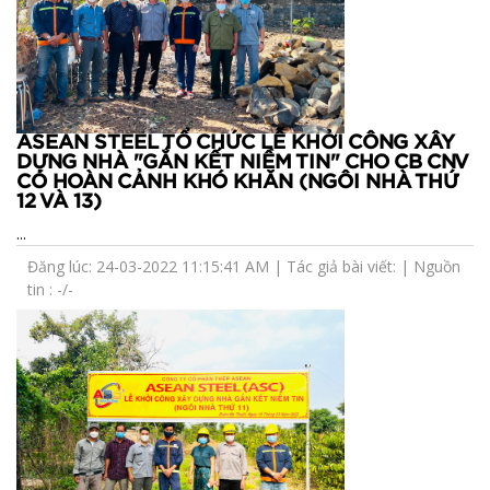
ASEAN STEEL TỔ CHỨC LỄ KHỞI CÔNG XÂY
DỰNG NHÀ "GẮN KẾT NIỀM TIN" CHO CB CNV
CÓ HOÀN CẢNH KHÓ KHĂN (NGÔI NHÀ THỨ
12 VÀ 13)
...
Đăng lúc: 24-03-2022 11:15:41 AM | Tác giả bài viết: | Nguồn
tin : -/-