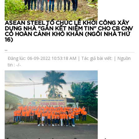
ASEAN STEEL TỔ CHỨC LỄ KHỞI CÔNG XÂY
DỰNG NHÀ "GẮN KẾT NIỀM TIN" CHO CB CNV
CÓ HOÀN CẢNH KHÓ KHĂN (NGÔI NHÀ THỨ
16)
...
Đăng lúc: 06-09-2022 10:53:18 AM | Tác giả bài viết: | Nguồn
tin : -/-