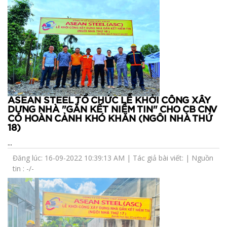
ASEAN STEEL TỔ CHỨC LỄ KHỞI CÔNG XÂY
DỰNG NHÀ "GẮN KẾT NIỀM TIN" CHO CB CNV
CÓ HOÀN CẢNH KHÓ KHĂN (NGÔI NHÀ THỨ
18)
...
Đăng lúc: 16-09-2022 10:39:13 AM | Tác giả bài viết: | Nguồn
tin : -/-