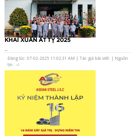
KHAI XUÂN ẤT TỴ 2025
...
Đăng lúc: 07-02-2025 11:02:31 AM | Tác giả bài viết: | Nguồn
tin : -/-