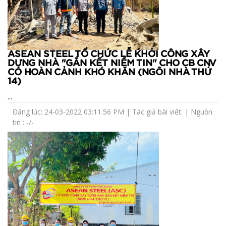
ASEAN STEEL TỔ CHỨC LỄ KHỞI CÔNG XÂY
DỰNG NHÀ "GẮN KẾT NIỀM TIN" CHO CB CNV
CÓ HOÀN CẢNH KHÓ KHĂN (NGÔI NHÀ THỨ
14)
...
Đăng lúc: 24-03-2022 03:11:56 PM | Tác giả bài viết: | Nguồn
tin : -/-