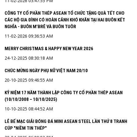
11-02-2026 03:47:55 PM
CÔNG TY CỔ PHẦN THÉP ASEAN TỔ CHỨC TẶNG QUÀ TẾT CHO
CÁC HỘ GIA ĐÌNH CÓ HOÀN CẢNH KHÓ KHĂN TẠI HAI BUÔN KẾT
NGHĨA - BUÔN M’BRÊ VÀ BUÔN TUÔR
11-02-2026 09:36:53 AM
MERRY CHRISTMAS & HAPPY NEW YEAR 2026
24-12-2025 08:30:18 AM
CHÚC MỪNG NGÀY PHỤ NỮ VIỆT NAM 20/10
20-10-2025 09:46:55 AM
KỶ NIỆM 17 NĂM THÀNH LẬP CÔNG TY CỔ PHẦN THÉP ASEAN
(10/10/2008 – 10/10/2025)
10-10-2025 08:44:52 AM
LỄ BẾ MẠC GIẢI BÓNG ĐÁ MINI ASEAN STEEL LẦN THỨ 8 TRANH
CÚP "NIỀM TIN THÉP"