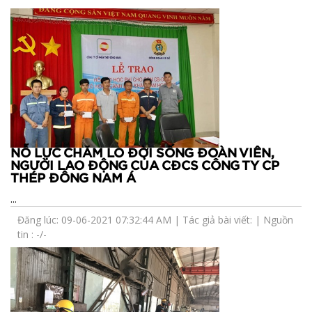
NỖ LỰC CHĂM LO ĐỜI SỐNG ĐOÀN VIÊN,
NGƯỜI LAO ĐỘNG CỦA CĐCS CÔNG TY CP
THÉP ĐÔNG NAM Á
...
Đăng lúc: 09-06-2021 07:32:44 AM | Tác giả bài viết: | Nguồn
tin : -/-