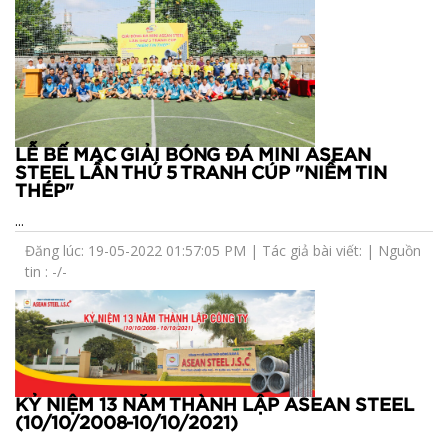
LỄ BẾ MẠC GIẢI BÓNG ĐÁ MINI ASEAN
STEEL LẦN THỨ 5 TRANH CÚP "NIỀM TIN
THÉP"
...
Đăng lúc: 19-05-2022 01:57:05 PM | Tác giả bài viết: | Nguồn
tin : -/-
KỶ NIỆM 13 NĂM THÀNH LẬP ASEAN STEEL
(10/10/2008-10/10/2021)