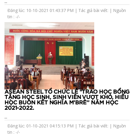
...
Đăng lúc: 10-10-2021 01:43:37 PM | Tác giả bài viết: | Nguồn
tin : -/-
ASEAN STEEL TỔ CHỨC LỄ "TRAO HỌC BỔNG
TẶNG HỌC SINH, SINH VIÊN VƯỢT KHÓ, HIẾU
HỌC BUÔN KẾT NGHĨA M’BRÊ’’ NĂM HỌC
2021-2022.
...
Đăng lúc: 01-10-2021 04:15:13 PM | Tác giả bài viết: | Nguồn
tin : -/-