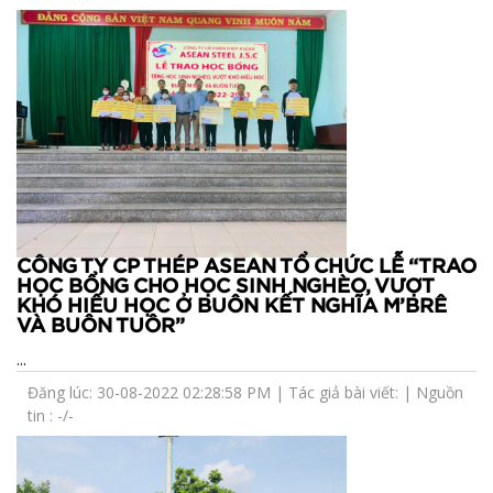
CÔNG TY CP THÉP ASEAN TỔ CHỨC LỄ “TRAO
HỌC BỔNG CHO HỌC SINH NGHÈO, VƯỢT
KHÓ HIẾU HỌC Ở BUÔN KẾT NGHĨA M’BRÊ
VÀ BUÔN TUÔR”
...
Đăng lúc: 30-08-2022 02:28:58 PM | Tác giả bài viết: | Nguồn
tin : -/-