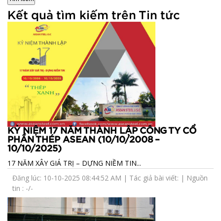
Kết quả tìm kiếm trên Tin tức
KỶ NIỆM 17 NĂM THÀNH LẬP CÔNG TY CỔ
PHẦN THÉP ASEAN (10/10/2008 –
10/10/2025)
17 NĂM XÂY GIÁ TRỊ – DỰNG NIỀM TIN...
Đăng lúc: 10-10-2025 08:44:52 AM | Tác giả bài viết: | Nguồn
tin : -/-