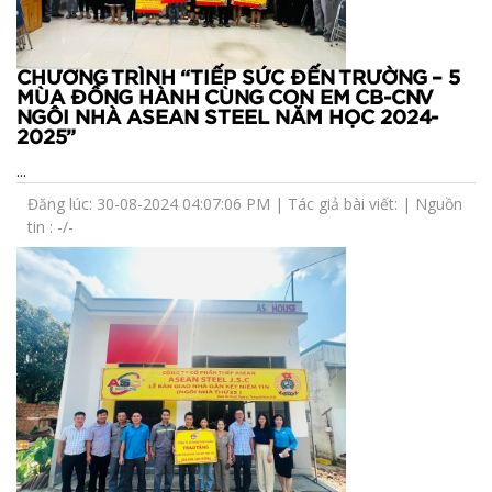
CHƯƠNG TRÌNH “TIẾP SỨC ĐẾN TRƯỜNG – 5
MÙA ĐỒNG HÀNH CÙNG CON EM CB-CNV
NGÔI NHÀ ASEAN STEEL NĂM HỌC 2024-
2025”
...
Đăng lúc: 30-08-2024 04:07:06 PM | Tác giả bài viết: | Nguồn
tin : -/-