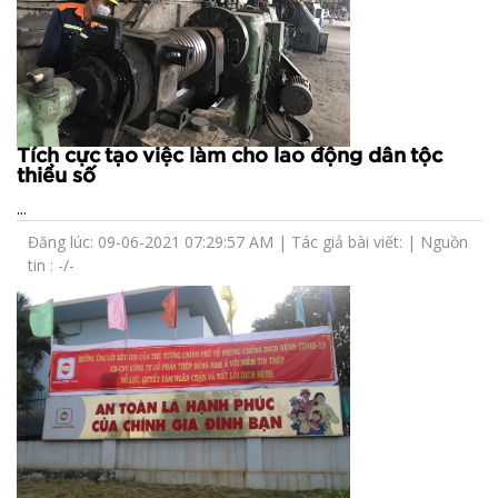
Tích cực tạo việc làm cho lao động dân tộc
thiểu số
...
Đăng lúc: 09-06-2021 07:29:57 AM | Tác giả bài viết: | Nguồn
tin : -/-