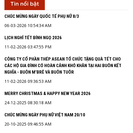
Tin nổi bật
CHÚC MỪNG NGÀY QUỐC TẾ PHỤ NỮ 8/3
06-03-2026 10:54:34 AM
LỊCH NGHỈ TẾT BÍNH NGỌ 2026
11-02-2026 03:47:55 PM
CÔNG TY CỔ PHẦN THÉP ASEAN TỔ CHỨC TẶNG QUÀ TẾT CHO
CÁC HỘ GIA ĐÌNH CÓ HOÀN CẢNH KHÓ KHĂN TẠI HAI BUÔN KẾT
NGHĨA - BUÔN M’BRÊ VÀ BUÔN TUÔR
11-02-2026 09:36:53 AM
MERRY CHRISTMAS & HAPPY NEW YEAR 2026
24-12-2025 08:30:18 AM
CHÚC MỪNG NGÀY PHỤ NỮ VIỆT NAM 20/10
20-10-2025 09:46:55 AM