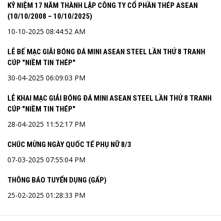
KỶ NIỆM 17 NĂM THÀNH LẬP CÔNG TY CỔ PHẦN THÉP ASEAN
(10/10/2008 – 10/10/2025)
10-10-2025 08:44:52 AM
LỄ BẾ MẠC GIẢI BÓNG ĐÁ MINI ASEAN STEEL LẦN THỨ 8 TRANH
CÚP "NIỀM TIN THÉP"
30-04-2025 06:09:03 PM
LỄ KHAI MẠC GIẢI BÓNG ĐÁ MINI ASEAN STEEL LẦN THỨ 8 TRANH
CÚP "NIỀM TIN THÉP"
28-04-2025 11:52:17 PM
CHÚC MỪNG NGÀY QUỐC TẾ PHỤ NỮ 8/3
07-03-2025 07:55:04 PM
THÔNG BÁO TUYỂN DỤNG (GẤP)
25-02-2025 01:28:33 PM