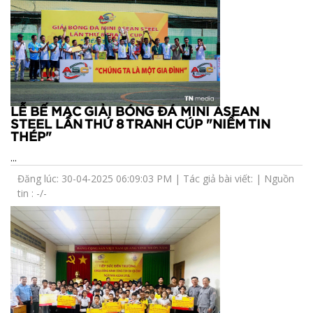
LỄ BẾ MẠC GIẢI BÓNG ĐÁ MINI ASEAN
STEEL LẦN THỨ 8 TRANH CÚP "NIỀM TIN
THÉP"
...
Đăng lúc: 30-04-2025 06:09:03 PM | Tác giả bài viết: | Nguồn
tin : -/-