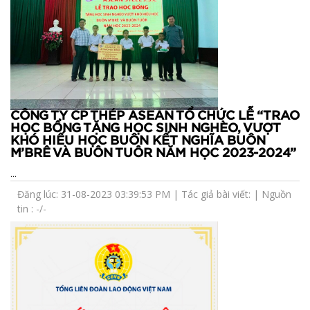
CÔNG TY CP THÉP ASEAN TỔ CHỨC LỄ “TRAO
HỌC BỔNG TẶNG HỌC SINH NGHÈO, VƯỢT
KHÓ HIẾU HỌC BUÔN KẾT NGHĨA BUÔN
M’BRÊ VÀ BUÔN TUÔR NĂM HỌC 2023-2024”
...
Đăng lúc: 31-08-2023 03:39:53 PM | Tác giả bài viết: | Nguồn
tin : -/-