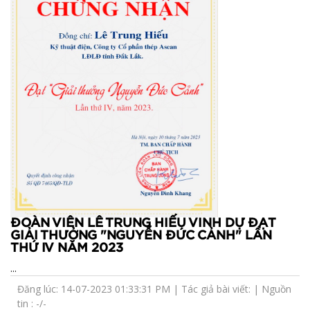
ĐOÀN VIÊN LÊ TRUNG HIẾU VINH DỰ ĐẠT
GIẢI THƯỞNG "NGUYỄN ĐỨC CẢNH" LẦN
THỨ IV NĂM 2023
...
Đăng lúc: 14-07-2023 01:33:31 PM | Tác giả bài viết: | Nguồn
tin : -/-